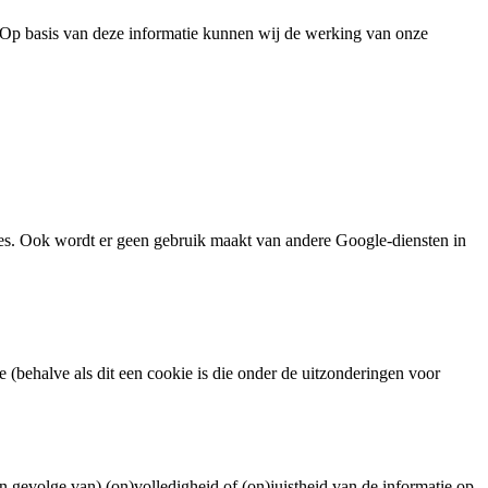
 Op basis van deze informatie kunnen wij de werking van onze
res. Ook wordt er geen gebruik maakt van andere Google-diensten in
(behalve als dit een cookie is die onder de uitzonderingen voor
 gevolge van) (on)volledigheid of (on)juistheid van de informatie op