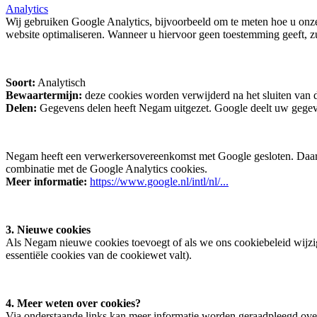
Analytics
Wij gebruiken Google Analytics, bijvoorbeeld om te meten hoe u onz
website optimaliseren. Wanneer u hiervoor geen toestemming geeft, zu
Soort:
Analytisch
Bewaartermijn:
deze cookies worden verwijderd na het sluiten van 
Delen:
Gegevens delen heeft Negam uitgezet. Google deelt uw gegeve
Negam heeft een verwerkersovereenkomst met Google gesloten. Daarna
combinatie met de Google Analytics cookies.
Meer informatie:
https://www.google.nl/intl/nl/...
3. Nieuwe cookies
Als Negam nieuwe cookies toevoegt of als we ons cookiebeleid wijzige
essentiële cookies van de cookiewet valt).
4. Meer weten over cookies?
Via onderstaande links kan meer informatie worden geraadpleegd over 