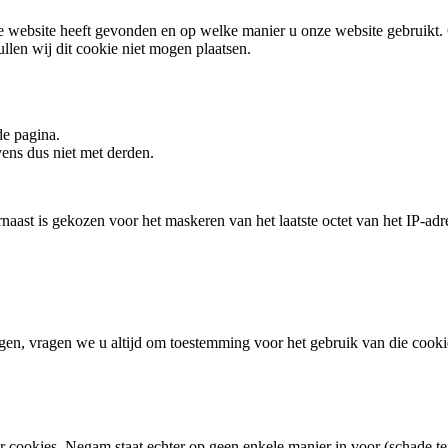
e website heeft gevonden en op welke manier u onze website gebruikt.
llen wij dit cookie niet mogen plaatsen.
de pagina.
ns dus niet met derden.
ast is gekozen voor het maskeren van het laatste octet van het IP-ad
n, vragen we u altijd om toestemming voor het gebruik van die cookie 
cookies. Negam staat echter op geen enkele manier in voor (schade ten