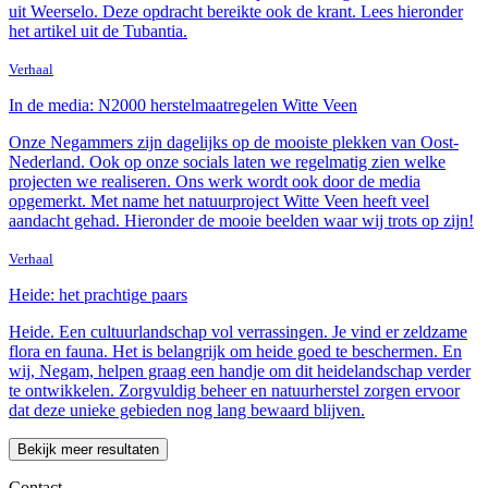
uit Weerselo. Deze opdracht bereikte ook de krant. Lees hieronder
het artikel uit de Tubantia.
Verhaal
In de media: N2000 herstelmaatregelen Witte Veen
Onze Negammers zijn dagelijks op de mooiste plekken van Oost-
Nederland. Ook op onze socials laten we regelmatig zien welke
projecten we realiseren. Ons werk wordt ook door de media
opgemerkt. Met name het natuurproject Witte Veen heeft veel
aandacht gehad. Hieronder de mooie beelden waar wij trots op zijn!
Verhaal
Heide: het prachtige paars
Heide. Een cultuurlandschap vol verrassingen. Je vind er zeldzame
flora en fauna. Het is belangrijk om heide goed te beschermen. En
wij, Negam, helpen graag een handje om dit heidelandschap verder
te ontwikkelen. Zorgvuldig beheer en natuurherstel zorgen ervoor
dat deze unieke gebieden nog lang bewaard blijven.
Bekijk meer resultaten
Contact