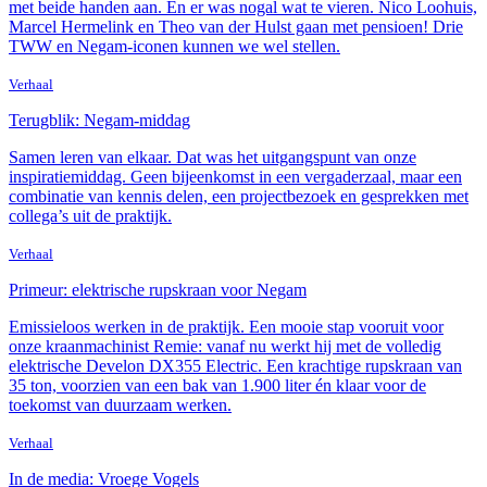
met beide handen aan. En er was nogal wat te vieren. Nico Loohuis,
Marcel Hermelink en Theo van der Hulst gaan met pensioen! Drie
TWW en Negam-iconen kunnen we wel stellen.
Verhaal
Terugblik: Negam-middag
Samen leren van elkaar. Dat was het uitgangspunt van onze
inspiratiemiddag. Geen bijeenkomst in een vergaderzaal, maar een
combinatie van kennis delen, een projectbezoek en gesprekken met
collega’s uit de praktijk.
Verhaal
Primeur: elektrische rupskraan voor Negam
Emissieloos werken in de praktijk. Een mooie stap vooruit voor
onze kraanmachinist Remie: vanaf nu werkt hij met de volledig
elektrische Develon DX355 Electric. Een krachtige rupskraan van
35 ton, voorzien van een bak van 1.900 liter én klaar voor de
toekomst van duurzaam werken.
Verhaal
In de media: Vroege Vogels