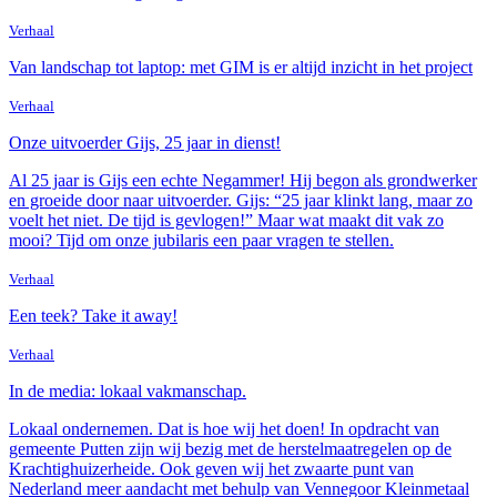
Verhaal
Van landschap tot laptop: met GIM is er altijd inzicht in het project
Verhaal
Onze uitvoerder Gijs, 25 jaar in dienst!
Al 25 jaar is Gijs een echte Negammer! Hij begon als grondwerker
en groeide door naar uitvoerder. Gijs: “25 jaar klinkt lang, maar zo
voelt het niet. De tijd is gevlogen!” Maar wat maakt dit vak zo
mooi? Tijd om onze jubilaris een paar vragen te stellen.
Verhaal
Een teek? Take it away!
Verhaal
In de media: lokaal vakmanschap.
Lokaal ondernemen. Dat is hoe wij het doen! In opdracht van
gemeente Putten zijn wij bezig met de herstelmaatregelen op de
Krachtighuizerheide. Ook geven wij het zwaarte punt van
Nederland meer aandacht met behulp van Vennegoor Kleinmetaal