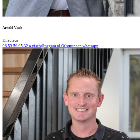
Arnold Visch
Directeur
06 53 59 95 32
a.visch@negam.nl
Of stuur een whatsapp