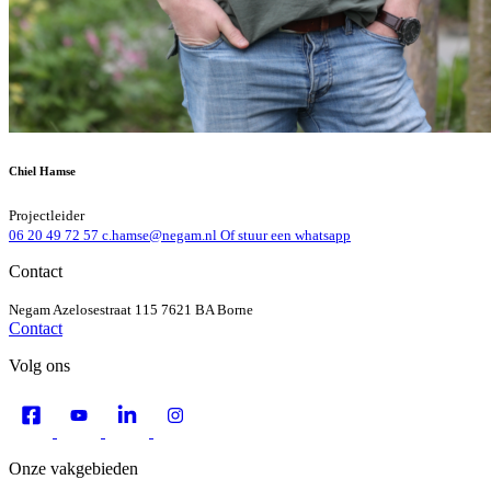
Chiel Hamse
Projectleider
06 20 49 72 57
c.hamse@negam.nl
Of stuur een whatsapp
Contact
Negam
Azelosestraat 115
7621 BA Borne
Contact
Volg ons
Onze vakgebieden