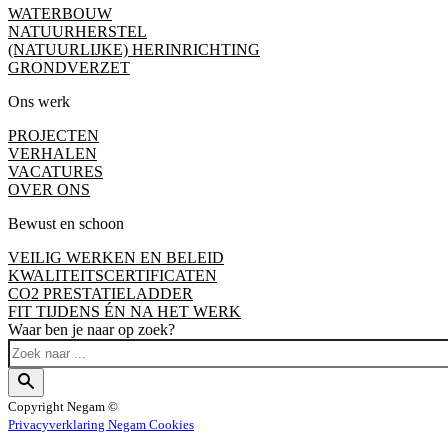
WATERBOUW
NATUURHERSTEL
(NATUURLIJKE) HERINRICHTING
GRONDVERZET
Ons werk
PROJECTEN
VERHALEN
VACATURES
OVER ONS
Bewust en schoon
VEILIG WERKEN EN BELEID
KWALITEITSCERTIFICATEN
CO2 PRESTATIELADDER
FIT TIJDENS ÉN NA HET WERK
Waar ben je naar op zoek?
Copyright
Negam ©
Privacyverklaring Negam
Cookies