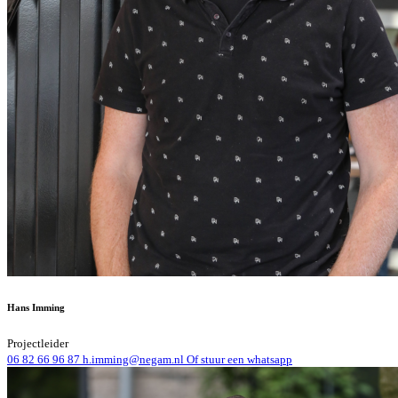
Hans Imming
Projectleider
06 82 66 96 87
h.imming@negam.nl
Of stuur een whatsapp