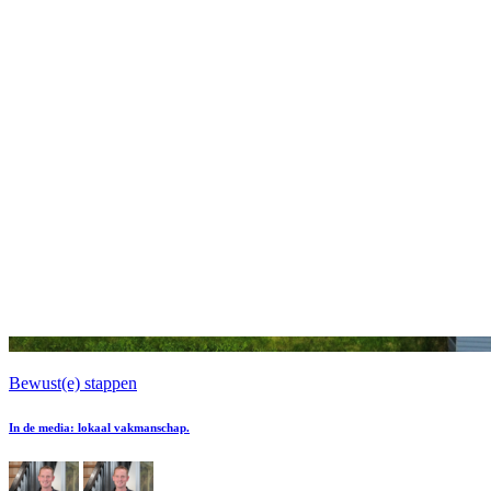
Bewust(e) stappen
In de media: lokaal vakmanschap.